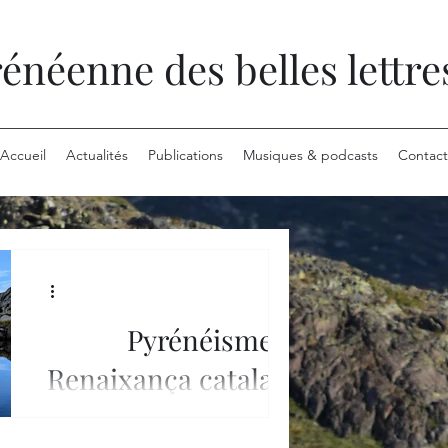
néenne des belles lettre
Accueil
Actualités
Publications
Musiques & podcasts
Contact
Pyrénéisme et
Renaixança catalane
Quel pont peut-on bâtir entre une
assemblée d’individus passionnés